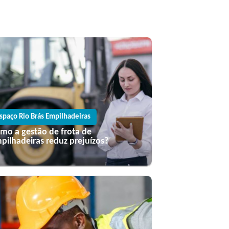
spaço Rio Brás Empilhadeiras
mo a gestão de frota de
pilhadeiras reduz prejuízos?