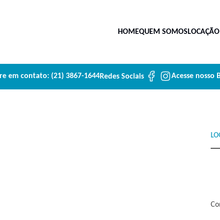
HOME
QUEM SOMOS
LOCAÇÃO
re em contato:
(21) 3867-1644
Acesse nosso 
Redes Sociais
Co