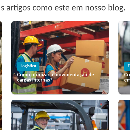
is artigos como este em nosso blog.
Logística
E
Como otimizar a movimentação de
Co
cargas internas?
em